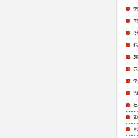
李
王
徐
赵
颜
苏
李
徐
杜
张
曹