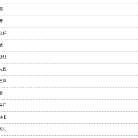
巍
芳
慰倬
旭
廷旭
光悦
灵犀
静
易洋
晓书
家庆