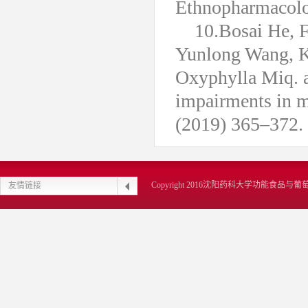
Ethnopharmacolog
10.Bosai He, 
Yunlong Wang, K
Oxyphylla Miq. 
impairments in m
(2019) 365–372.
Copyright 2016沈阳药科大学功能食品
友情链接