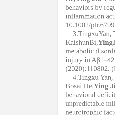
behaviors by regu
inflammation act
10.1002/ptr.6799.
3.TingxuYan, 
KaishunBi,
Ying
metabolic disorde
injury in Aβ1–42
(2020):110802. (
4.Tingxu Yan,
Bosai He,
Ying J
behavioral defici
unpredictable mil
neurotrophic fac