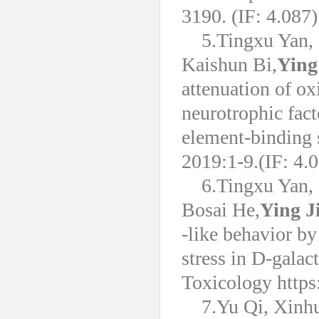
3190. (IF: 4.087)
5.Tingxu Yan,
Kaishun Bi,
Ying
attenuation of ox
neurotrophic fac
element-binding 
2019:1-9.(IF: 4.
6.Tingxu Yan,
Bosai He,
Ying J
‐like behavior b
stress in D-galac
Toxicology https
7.Yu Qi, Xinhu