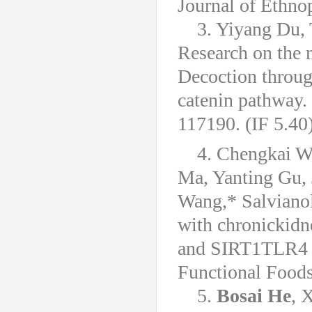
Journal of Ethno
3. Yiyang Du,
Research on the 
Decoction thro
catenin pathway.
117190. (IF 5.40
4. Chengkai 
Ma, Yanting Gu, 
Wang,* Salvianoli
with chronickidn
and SIRT1TLR4 N
Functional Foods
5.
Bosai He
, 