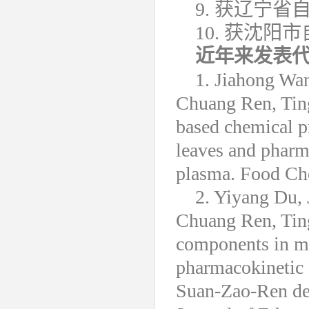
9. 获辽宁
10. 获沈
近年来发表
1. Jiahong Wan
Chuang Ren, Ting
based chemical pr
leaves and pharma
plasma. Food Che
2. Yiyang Du, 
Chuang Ren, Tin
components in mu
pharmacokinetic 
Suan-Zao-Ren de