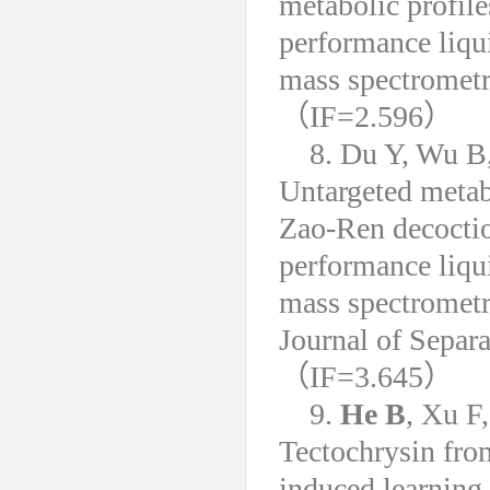
metabolic profile
performance liqu
mass spectrometr
（IF=2.596）
8. Du Y, Wu B,
Untargeted metab
Zao-Ren decoction
performance liqu
mass spectrometr
Journal of Separ
（IF=3.645）
9.
He B
, Xu F
Tectochrysin fro
induced learnin