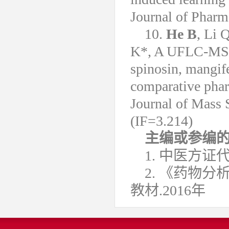
Journal of Pharm
10.
He B
, Li 
K*, A UFLC-MS/M
spinosin, mangife
comparative phar
Journal of Mass 
(IF=3.214)
主编或参编
1. 中医方
2. 《药物
教材.2016年