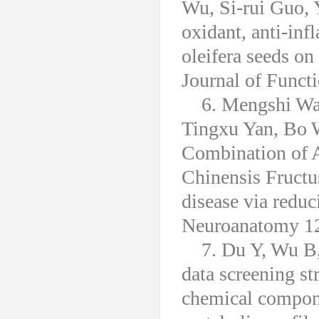
Wu, Si-rui Guo, 
oxidant, anti-inf
oleifera seeds on
Journal of Funct
6. Mengshi Wa
Tingxu Yan, Bo 
Combination of A
Chinensis Fructu
disease via red
Neuroanatomy 1
7. Du Y, Wu B,
data screening st
chemical compone