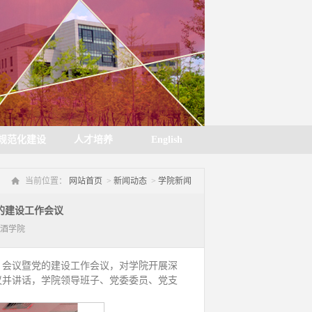
规范化建设
人才培养
English
当前位置：
网站首页
>
新闻动态
>
学院新闻
的建设工作会议
葡萄酒学院
大）会议暨党的建设工作会议，对学院开展深
议并讲话，学院领导班子、党委委员、党支